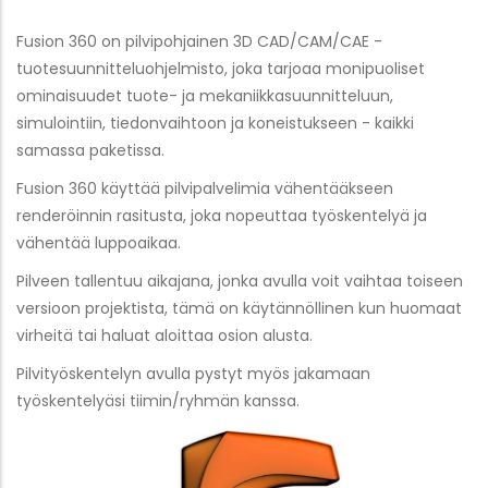
Fusion 360 on pilvipohjainen 3D CAD/CAM/CAE -
tuotesuunnitteluohjelmisto, joka tarjoaa monipuoliset
ominaisuudet tuote- ja mekaniikkasuunnitteluun,
simulointiin, tiedonvaihtoon ja koneistukseen - kaikki
samassa paketissa.
Fusion 360 käyttää pilvipalvelimia vähentääkseen
renderöinnin rasitusta, joka nopeuttaa työskentelyä ja
vähentää luppoaikaa.
Pilveen tallentuu aikajana, jonka avulla voit vaihtaa toiseen
versioon projektista, tämä on käytännöllinen kun huomaat
virheitä tai haluat aloittaa osion alusta.
Pilvityöskentelyn avulla pystyt myös jakamaan
työskentelyäsi tiimin/ryhmän kanssa.