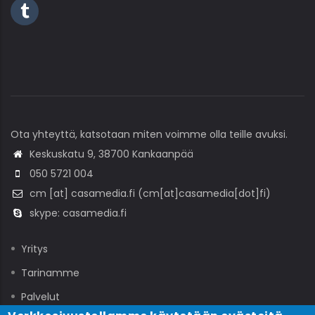
Ota yhteyttä, katsotaan miten voimme olla teille avuksi.
Keskuskatu 9, 38700 Kankaanpää
050 5721 004
cm
[at]
casamedia
.
fi
(cm[at]casamedia[dot]fi)
skype: casamedia.fi
Yritys
Tarinamme
Palvelut