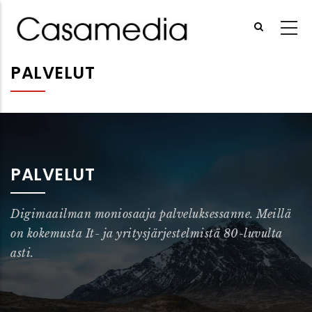
Hyppää
pääsisältöön
PALVELUT
PALVELUT
Digimaailman moniosaaja palveluksessanne. Meillä
on kokemusta It- ja yritysjärjestelmistä 80-luvulta
asti.