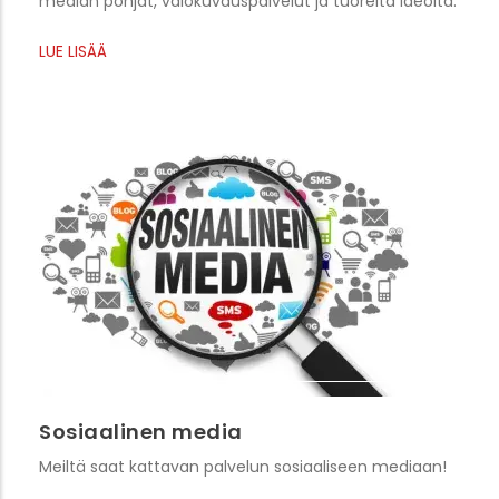
median pohjat, valokuvauspalvelut ja tuoreita ideoita.
LUE LISÄÄ
Sosiaalinen media
Meiltä saat kattavan palvelun sosiaaliseen mediaan!