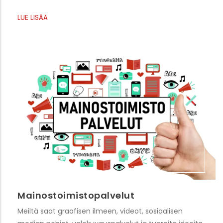
LUE LISÄÄ
Mainostoimistopalvelut
Meiltä saat graafisen ilmeen, videot, sosiaalisen