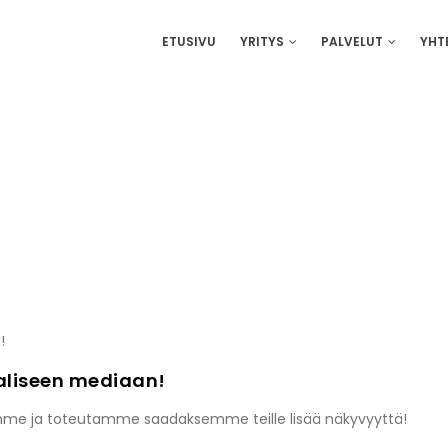
IN
ETUSIVU
YRITYS
PALVELUT
YHT
VIGATION
!
aaliseen mediaan!
eoimme ja toteutamme saadaksemme teille lisää näkyvyyttä!