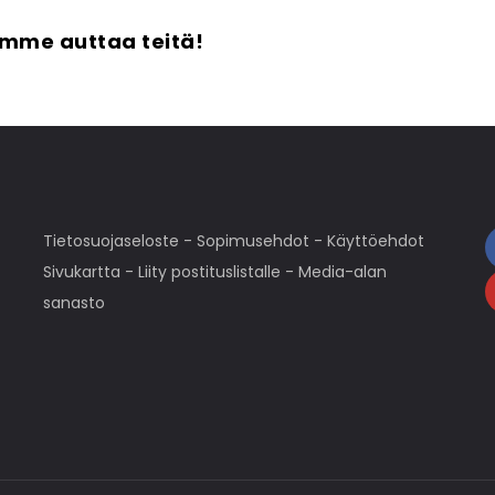
imme auttaa teitä!
Tietosuojaseloste
-
Sopimusehdot
-
Käyttöehdot
Sivukartta
-
Liity postituslistalle
-
Media-alan
sanasto