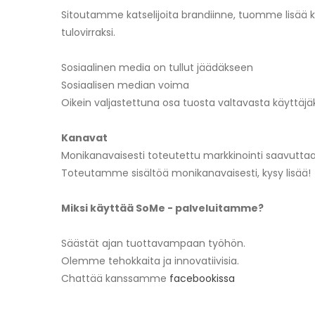
Sitoutamme katselijoita brandiinne, tuomme lisää 
tulovirraksi.
Sosiaalinen media on tullut jäädäkseen
Sosiaalisen median voima
Oikein valjastettuna osa tuosta valtavasta käyttäjäk
Kanavat
Monikanavaisesti toteutettu markkinointi saavuttaa la
Toteutamme sisältöä monikanavaisesti, kysy lisää!
Miksi käyttää SoMe - palveluitamme?
Säästät ajan tuottavampaan työhön.
Olemme tehokkaita ja innovatiivisia.
Chattää kanssamme
facebookissa