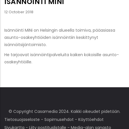
ISÄNNÖINTI MINI
12 October 2018
Isännöinti MiNi on Helsingin alueella toimiva, pääasiassa
asunto-osakeyhtiöiden isännöintiin keskittynyt
isännöitsijäntoimisto.
He tarjoavat isännöintipalveluita kaiken kokoisille asunto-
osakeyhtiöille.
© Copyright Casamedia 2024. Kaikki oikeudet pidetään.
Tietosuojaseloste
-
Sopimusehdot
-
Käyttöehdot
Sivukartta
-
Liity postituslistalle
-
Media-alan sanasto