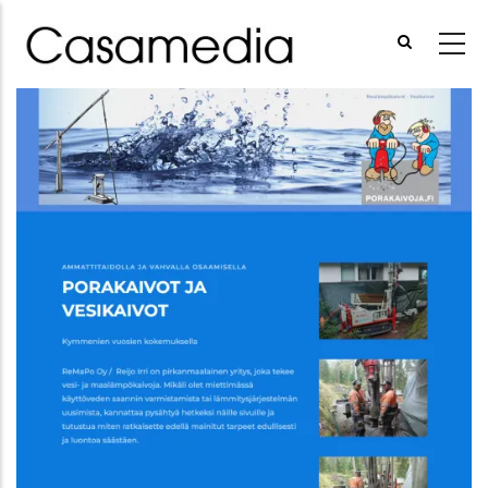
Hyppää
pääsisältöön