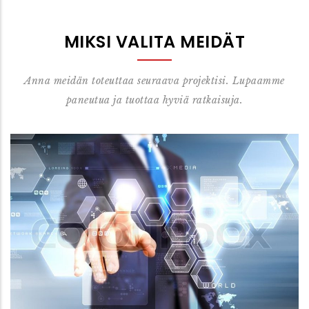
MIKSI VALITA MEIDÄT
Anna meidän toteuttaa seuraava projektisi. Lupaamme
paneutua ja tuottaa hyviä ratkaisuja.
Ammattitaito
Jatkuva osaamisen kehittäminen mahdollistaa
korkealaatuiset ratkaisut.