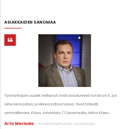
ASIAKKAIDEN SANOMAA
Osaava It-ammattilainen.
Marko Kalliokoski
-
Turvallisuusasiantuntija