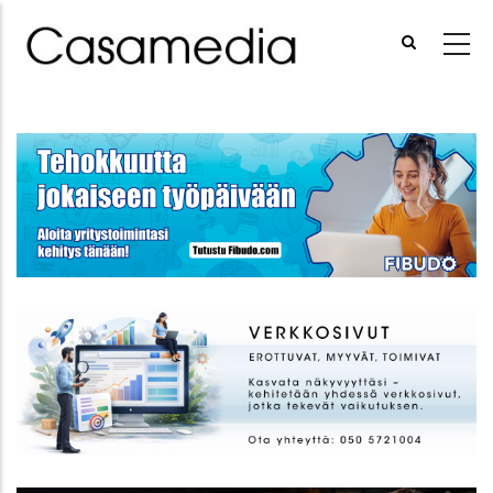
Hyppää
pääsisältöön