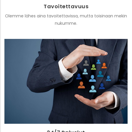
Tavoitettavuus
Olemme lähes aina tavoitettavissa, mutta toisinaan mekin
nukumme.
24/7 Palvelut
Reagoimme nopeasti asiakkaiden pyyntöihin.