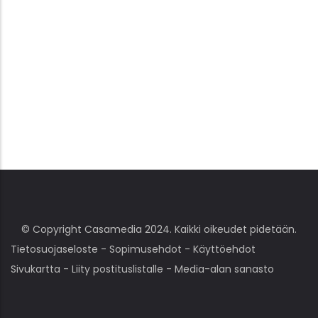
© Copyright Casamedia 2024. Kaikki oikeudet pidetään.
Tietosuojaseloste
-
Sopimusehdot
-
Käyttöehdot
Sivukartta
-
Liity postituslistalle
-
Media-alan sanasto