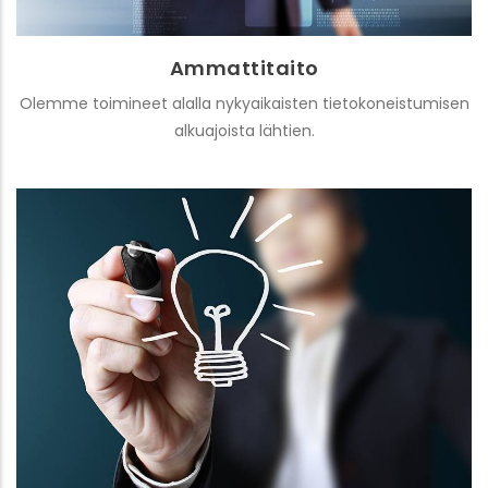
Ammattitaito
Olemme toimineet alalla nykyaikaisten tietokoneistumisen
alkuajoista lähtien.
Kustannustehokkuus
Osaamalla asiat emme käytä aikaa turhuuksiin. Näin
et maksa turhasta.