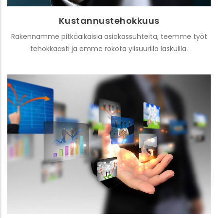
Kustannustehokkuus
Rakennamme pitkäaikaisia asiakassuhteita, teemme työt
tehokkaasti ja emme rokota ylisuurilla laskuilla.
Tavoitettavuus
Meidät saa kiinni useaa eri kanavaa kautta ja
reagoimme nopeasti.