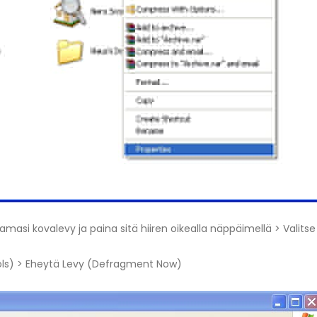
si kovalevy ja paina sitä hiiren oikealla näppäimellä > Valits
ools) > Eheytä Levy (Defragment Now)