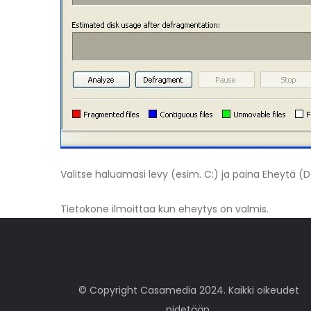
Valitse haluamasi levy (esim. C:) ja paina Eheytä 
Tietokone ilmoittaa kun eheytys on valmis.
© Copyright Casamedia 2024. Kaikki oikeudet
pidetään.