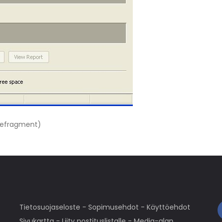
(Defragment)
Tietosuojaseloste
-
Sopimusehdot
-
Käyttöehdot
Sivukartta
-
Liity postituslistalle
-
Media-alan