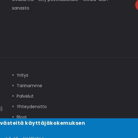
sanasto
Yritys
Tarinamme
Palvelut
Yhteydenotto
i)
Blogi
evästeitä käyttäjäkokemuksen
Tuki