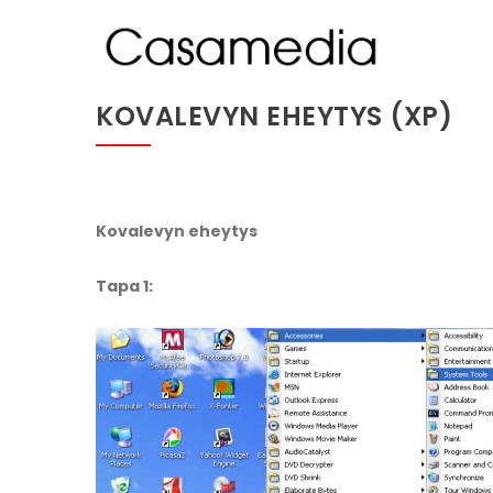
Hyppää
MA
pääsisältöön
NA
KOVALEVYN EHEYTYS (XP)
Kovalevyn eheytys
Tapa 1: