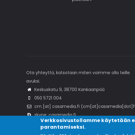
Ota yhteyttä, katsotaan miten voimme olla teille
avuksi.
Keskuskatu 9, 38700 Kankaanpää
050 5721 004
cm
[at]
casamedia
.
fi
(cm[at]casamedia[dot]f
skype: casamedia.fi
Verkkosivustollamme käytetään 
parantamiseksi.