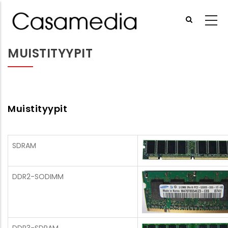
Hyppää
pääsisältöön
MUISTITYYPIT
Muistityypit
SDRAM
DDR2-SODIMM