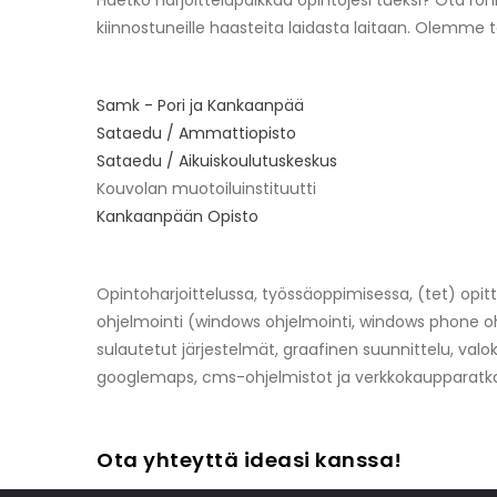
Haetko harjoittelupaikkaa opintojesi tueksi? Ota ro
kiinnostuneille haasteita laidasta laitaan. Olemme
Samk - Pori ja Kankaanpää
Sataedu / Ammattiopisto
Sataedu / Aikuiskoulutuskeskus
Kouvolan muotoiluinstituutti
Kankaanpään Opisto
Opintoharjoittelussa, työssäoppimisessa, (tet) opitt
ohjelmointi (windows ohjelmointi, windows phone ohjel
sulautetut järjestelmät, graafinen suunnittelu, valok
googlemaps, cms-ohjelmistot ja verkkokaupparatka
Ota yhteyttä ideasi kanssa!