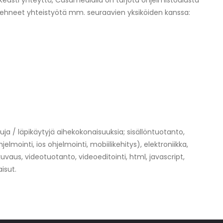
hkeasti yhteyttä, Casamedialla on tarjota ohjelmistoalasta
 tehneet yhteistyötä mm. seuraavien yksiköiden kanssa:
uja / läpikäytyjä aihekokonaisuuksia; sisällöntuotanto,
mointi, ios ohjelmointi, mobiilikehitys), elektroniikka,
uvaus, videotuotanto, videoeditointi, html, javascript,
isut.