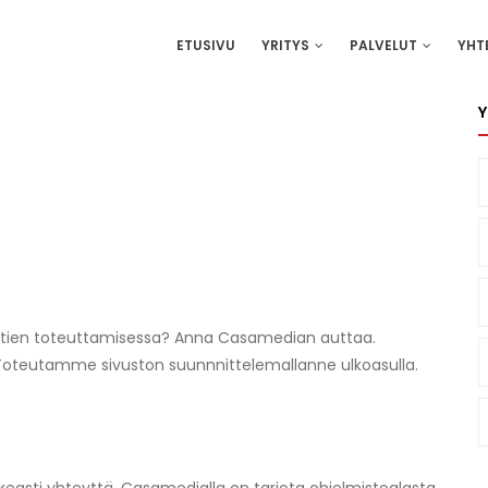
IN
ETUSIVU
YRITYS
PALVELUT
YHT
VIGATION
Y
ktien toteuttamisessa? Anna Casamedian auttaa.
oteutamme sivuston suunnnittelemallanne ulkoasulla.