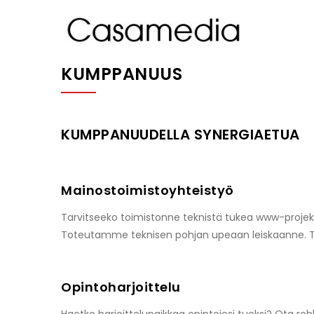
Hyppää
MA
pääsisältöön
NA
KUMPPANUUS
KUMPPANUUDELLA SYNERGIAETUA
Mainostoimistoyhteistyö
Tarvitseeko toimistonne teknistä tukea www-proje
Toteutamme teknisen pohjan upeaan leiskaanne. T
Opintoharjoittelu