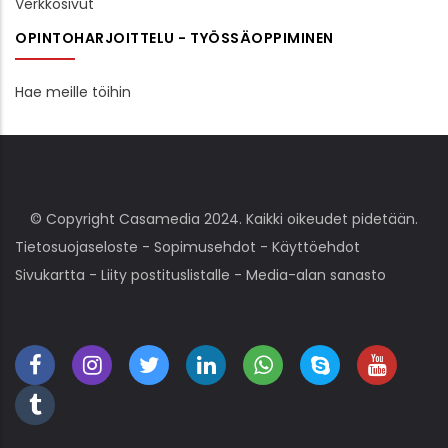
Verkkosivut
OPINTOHARJOITTELU - TYÖSSÄOPPIMINEN
Hae meille töihin
© Copyright Casamedia 2024. Kaikki oikeudet pidetään.
Tietosuojaseloste
-
Sopimusehdot
-
Käyttöehdot
Sivukartta
-
Liity postituslistalle
-
Media-alan sanasto