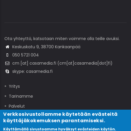
Ota yhteyttä, katsotaan miten voimme olla teille avuksi.
Keskuskatu 9, 38700 Kankaanpää
050 5721 004
cm
[at]
casamedia
.
fi
(cm[at]casamedia[dot]fi)
skype: casamedia.fi
Yritys
Tarinamme
Palvelut
Verkkosivustollamme käytetään evästeitä
Yhteydenotto
käyttäjäkokemuksen parantamiseksi.
Blogi
Käyttämällä sivustoamme hyväksyt evästeiden käytön.