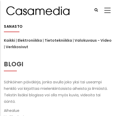
Hyppää
pääsisältöön
SANASTO
Kaikki
|
Elektroniikka
|
Tietotekniikka
|
Valokuvaus - Video
|
Verkkosivut
BLOGI
Sähköinen päiväkirja, jonka avulla joko yksi tai useampi
henkilö voi kirjoittaa mielenkiintoisista aiheista ja ilmiöistä.
Tekstin lisäksi blogissa voi olla myös kuvia, videoita tai
ääntä.
Aihealue