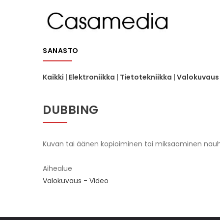
Hyppää
MA
pääsisältöön
NA
SANASTO
Kaikki
|
Elektroniikka
|
Tietotekniikka
|
Valokuvaus 
DUBBING
Kuvan tai äänen kopioiminen tai miksaaminen nauh
Aihealue
Valokuvaus - Video