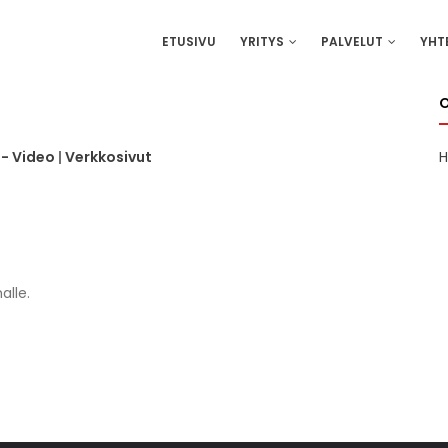
IN
ETUSIVU
YRITYS
PALVELUT
YHT
VIGATION
- Video
|
Verkkosivut
H
alle.