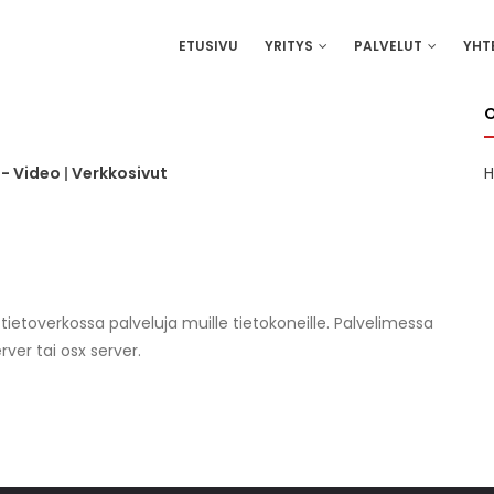
IN
ETUSIVU
YRITYS
PALVELUT
YHT
VIGATION
- Video
|
Verkkosivut
H
a tietoverkossa palveluja muille tietokoneille. Palvelimessa
rver tai osx server.