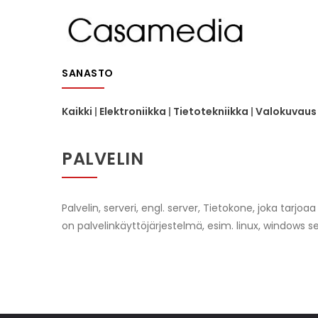
Hyppää
MA
pääsisältöön
NA
SANASTO
Kaikki
|
Elektroniikka
|
Tietotekniikka
|
Valokuvaus 
PALVELIN
Palvelin, serveri, engl. server, Tietokone, joka tarjoa
on palvelinkäyttöjärjestelmä, esim. linux, windows se